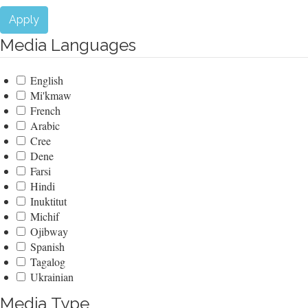
Apply
Media Languages
English
Mi'kmaw
French
Arabic
Cree
Dene
Farsi
Hindi
Inuktitut
Michif
Ojibway
Spanish
Tagalog
Ukrainian
Media Type