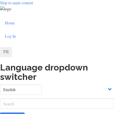
Skip to main content
User
Home
account
menu
Log In
FR
Language dropdown
switcher
Select
your
language
Search