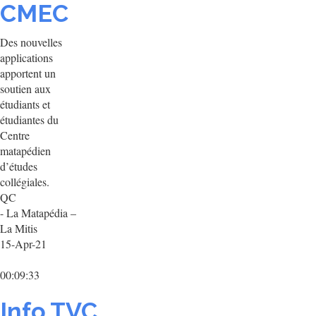
CMEC
Des nouvelles
applications
apportent un
soutien aux
étudiants et
étudiantes du
Centre
matapédien
d’études
collégiales.
QC
- La Matapédia –
La Mitis
15-Apr-21
00:09:33
Info.TVC