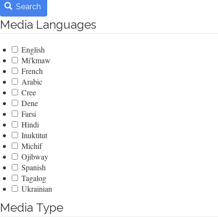
Search
Media Languages
English
Mi'kmaw
French
Arabic
Cree
Dene
Farsi
Hindi
Inuktitut
Michif
Ojibway
Spanish
Tagalog
Ukrainian
Media Type