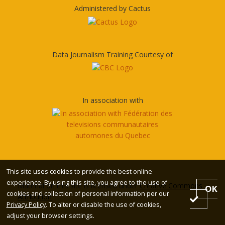
Administered by Cactus
Data Journalism Training Courtesy of
In association with
This site uses cookies to provide the best online
experience. By using this site, you agree to the use of
Material on this site is licensed under
Creative Commons
OK
cookies and collection of personal information per our
Attribution
Privacy Policy
. To alter or disable the use of cookies,
adjust your browser settings.