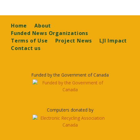
Footer
Home
About
Funded News Organizations
Terms of Use
Project News
LJI Impact
Contact us
Funded by the Government of Canada
Computers donated by