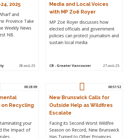
-24, 2025
Media and Local Voices
with MP Zoë Royer
Wharf and
the Province Take
MP Zoë Royer discusses how
the Weekly News
elected officials and government
est NB.
policies can protect journalism and
sustain local media
ty
28-aoû-25
CB
- Greater Vancouver
27-aoû-25
00:28:09
00:51:52
nmental
New Brunswick Calls for
on Recycling
Outside Help as Wildfires
Escalate
taminating your
Facing its Second-Worst Wildfire
d the Impact of
Season on Record, New Brunswick
rules.
Has Turned to Other Provinces