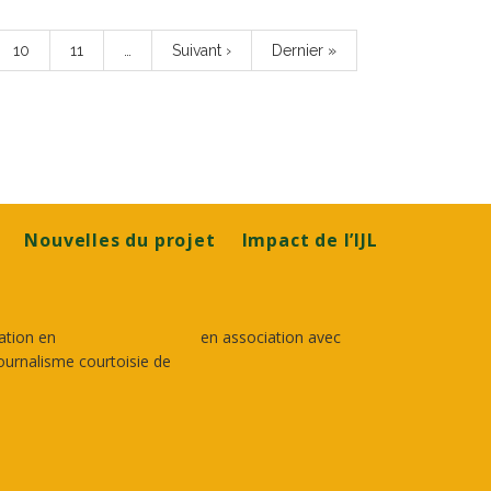
Page
10
Page
11
…
Page
Suivant ›
Dernière
Dernier »
suivante
page
Nouvelles du projet
Impact de l’IJL
ation en
en association avec
ournalisme courtoisie de