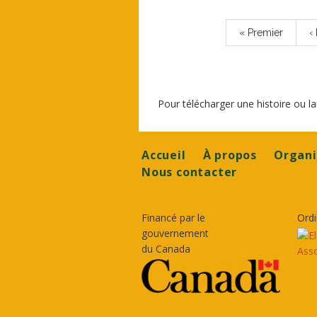
Pagination
Première
« Premier
P
‹
page
p
Pour télécharger une histoire ou 
Footer
Accueil
À propos
Organi
Nous contacter
Financé par le
Ordi
gouvernement
du Canada