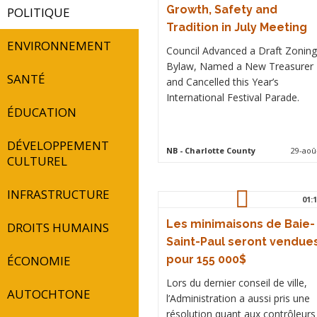
Growth, Safety and
POLITIQUE
Tradition in July Meeting
ENVIRONNEMENT
Council Advanced a Draft Zoning
Bylaw, Named a New Treasurer
SANTÉ
and Cancelled this Year’s
International Festival Parade.
ÉDUCATION
DÉVELOPPEMENT
NB
- Charlotte County
29-aoû
CULTUREL
INFRASTRUCTURE
01:1
Les minimaisons de Baie-
DROITS HUMAINS
Saint-Paul seront vendue
ÉCONOMIE
pour 155 000$
Lors du dernier conseil de ville,
AUTOCHTONE
l’Administration a aussi pris une
résolution quant aux contrôleurs