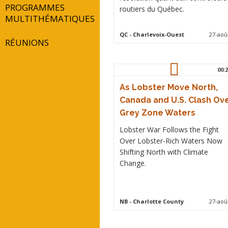
PROGRAMMES
routiers du Québec.
MULTITHÉMATIQUES
QC
- Charlevoix-Ouest
27-aoû
RÉUNIONS
00:2
As Lobster Move North,
Canada and U.S. Clash Ov
Grey Zone Waters
Lobster War Follows the Fight
Over Lobster-Rich Waters Now
Shifting North with Climate
Change.
NB
- Charlotte County
27-aoû