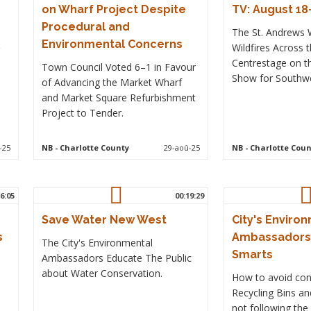
on Wharf Project Despite
TV: August 18
Procedural and
The St. Andrews 
Environmental Concerns
Wildfires Across 
Centrestage on 
Town Council Voted 6–1 in Favour
Show for Southw
of Advancing the Market Wharf
and Market Square Refurbishment
Project to Tender.
-25
NB
- Charlotte County
29-aoû-25
NB
- Charlotte Coun
6:05
00:19:29
Save Water New West
City's Enviro
s
Ambassadors 
The City's Environmental
Smarts
Ambassadors Educate The Public
about Water Conservation.
How to avoid con
Recycling Bins an
not following the 