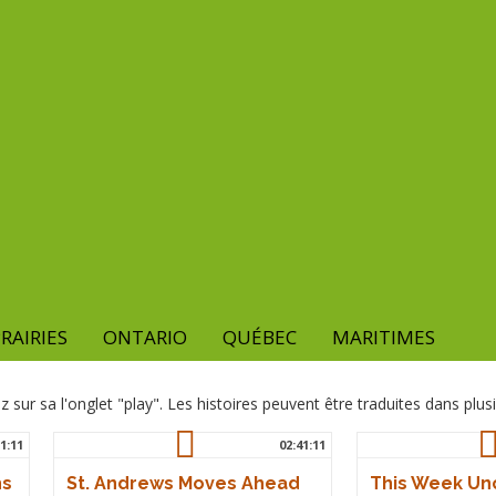
RAIRIES
ONTARIO
QUÉBEC
MARITIMES
z sur sa l'onglet "play". Les histoires peuvent être traduites dans plus
1:11
02:41:11
hs
St. Andrews Moves Ahead
This Week Un