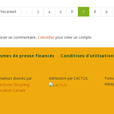
age
 Précédent
…
Page
3
Page
4
Page
5
Page
6
Page
7
Page
8
Page
9
récédente
courante
laisser un commentaire,
s'identifier
pour créer un compte.
smes de presse financés
Conditions d'utilisation
nateurs donnés par
Administré par CACTUS
Form
dataj