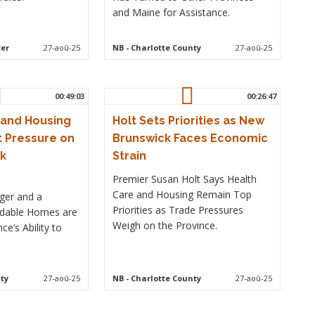
and Maine for Assistance.
er
27-aoû-25
NB
- Charlotte County
27-aoû-25
00:49:03
00:26:47
s and Housing
Holt Sets Priorities as New
t Pressure on
Brunswick Faces Economic
k
Strain
Premier Susan Holt Says Health
Care and Housing Remain Top
ger and a
Priorities as Trade Pressures
rdable Homes are
Weigh on the Province.
ce’s Ability to
ty
27-aoû-25
NB
- Charlotte County
27-aoû-25