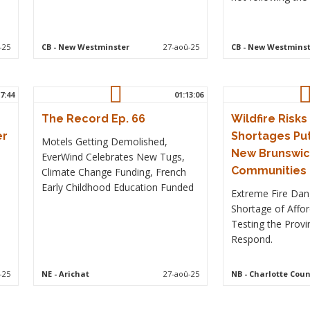
-25
CB
- New Westminster
27-aoû-25
CB
- New Westminst
7:44
01:13:06
The Record Ep. 66
Wildfire Risk
er
Shortages Pu
Motels Getting Demolished,
New Brunswic
EverWind Celebrates New Tugs,
Communities
Climate Change Funding, French
Early Childhood Education Funded
Extreme Fire Dan
Shortage of Affo
Testing the Provin
Respond.
-25
NE
- Arichat
27-aoû-25
NB
- Charlotte Coun