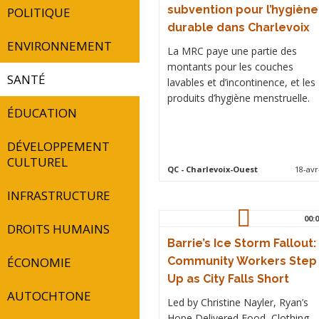
subvention pour l’hygiène
POLITIQUE
durable dans Charlevoix
ENVIRONNEMENT
La MRC paye une partie des
montants pour les couches
SANTÉ
lavables et d’incontinence, et les
produits d’hygiène menstruelle.
ÉDUCATION
DÉVELOPPEMENT
CULTUREL
QC
- Charlevoix-Ouest
18-avr
INFRASTRUCTURE
00:0
DROITS HUMAINS
Barrie’s Ice Storm Fallout:
ÉCONOMIE
Community Workers Step
Up as City Falls Short
AUTOCHTONE
Led by Christine Nayler, Ryan’s
Hope Delivered Food, Clothing,