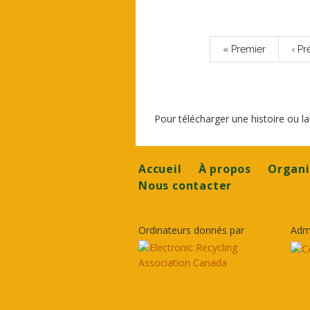
Pagination
Première
« Premier
Pag
‹ P
page
pré
Pour télécharger une histoire ou 
Footer
Accueil
À propos
Organi
Nous contacter
Ordinateurs donnés par
Adm