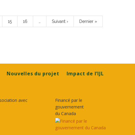
e
Page
15
Page
16
…
Page
Suivant ›
Dernière
Dernier »
suivante
page
Nouvelles du projet
Impact de l’IJL
sociation avec
Financé par le
gouvernement
du Canada