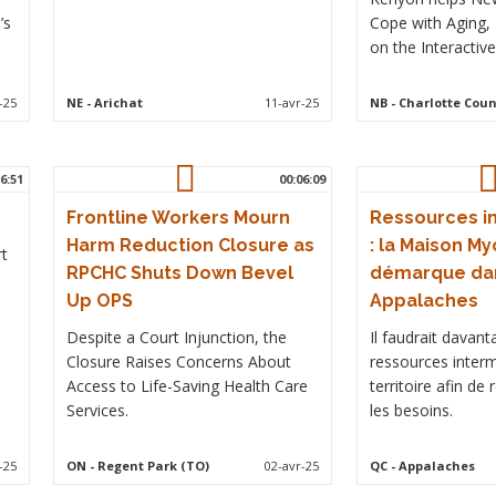
’s
Cope with Aging,
on the Interactiv
-25
NE
- Arichat
11-avr-25
NB
- Charlotte Coun
6:51
00:06:09
Frontline Workers Mourn
Ressources i
Harm Reduction Closure as
: la Maison My
rt
RPCHC Shuts Down Bevel
démarque dan
Up OPS
Appalaches
Despite a Court Injunction, the
Il faudrait davan
Closure Raises Concerns About
ressources interm
Access to Life-Saving Health Care
territoire afin de
Services.
les besoins.
-25
ON
- Regent Park (TO)
02-avr-25
QC
- Appalaches