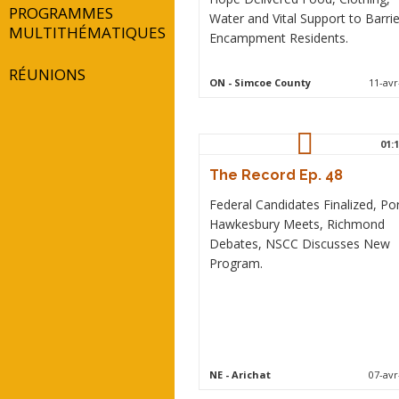
PROGRAMMES
Water and Vital Support to Barrie
MULTITHÉMATIQUES
Encampment Residents.
RÉUNIONS
ON
- Simcoe County
11-avr
01:1
The Record Ep. 48
Federal Candidates Finalized, Po
Hawkesbury Meets, Richmond
Debates, NSCC Discusses New
Program.
NE
- Arichat
07-avr