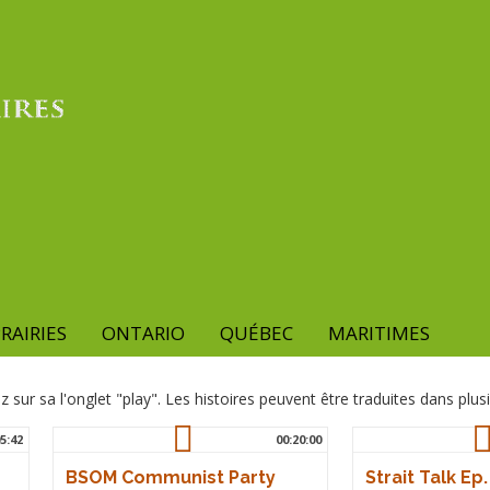
RAIRIES
ONTARIO
QUÉBEC
MARITIMES
z sur sa l'onglet "play". Les histoires peuvent être traduites dans plus
5:42
00:20:00
BSOM Communist Party
Strait Talk Ep.