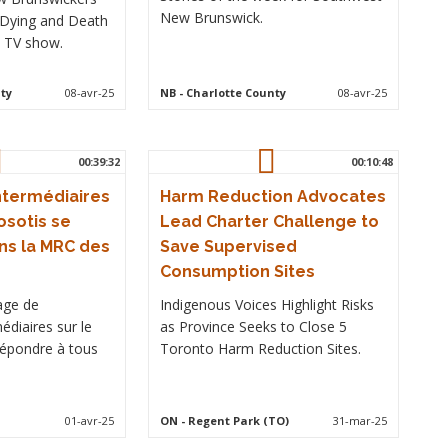
New Brunswick.
 Dying and Death
e TV show.
ty
08-avr-25
NB
- Charlotte County
08-avr-25
00:39:32
00:10:48
ntermédiaires
Harm Reduction Advocates
osotis se
Lead Charter Challenge to
s la MRC des
Save Supervised
Consumption Sites
tage de
Indigenous Voices Highlight Risks
édiaires sur le
as Province Seeks to Close 5
 répondre à tous
Toronto Harm Reduction Sites.
01-avr-25
ON
- Regent Park (TO)
31-mar-25