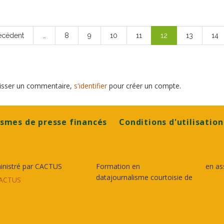
e
récédent
…
Page
8
Page
9
Page
10
Page
11
Page
12
Page
13
Pag
14
cédente
courante
laisser un commentaire,
s'identifier
pour créer un compte.
smes de presse financés
Conditions d'utilisation
inistré par CACTUS
Formation en
en as
datajournalisme courtoisie de