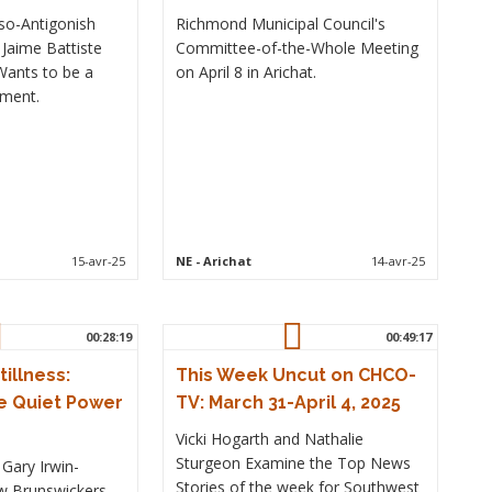
so-Antigonish
Richmond Municipal Council's
 Jaime Battiste
Committee-of-the-Whole Meeting
Wants to be a
on April 8 in Arichat.
ament.
15-avr-25
NE
- Arichat
14-avr-25
00:28:19
00:49:17
illness:
This Week Uncut on CHCO-
e Quiet Power
TV: March 31-April 4, 2025
Vicki Hogarth and Nathalie
Sturgeon Examine the Top News
 Gary Irwin-
Stories of the week for Southwest
w Brunswickers