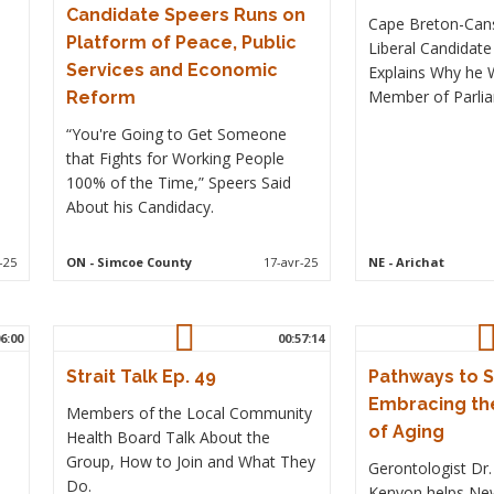
Candidate Speers Runs on
Cape Breton-Can
Platform of Peace, Public
Liberal Candidate
Services and Economic
Explains Why he 
Member of Parli
Reform
“You're Going to Get Someone
that Fights for Working People
100% of the Time,” Speers Said
About his Candidacy.
-25
ON
- Simcoe County
17-avr-25
NE
- Arichat
6:00
00:57:14
Strait Talk Ep. 49
Pathways to St
Embracing th
Members of the Local Community
of Aging
Health Board Talk About the
Group, How to Join and What They
Gerontologist Dr.
Do.
Kenyon helps Ne