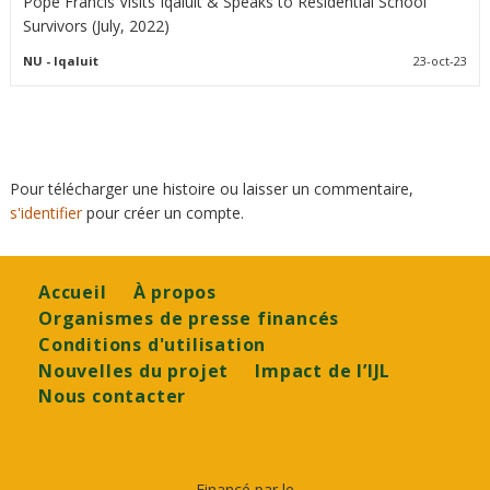
Pope Francis Visits Iqaluit & Speaks to Residential School
Survivors (July, 2022)
NU
- Iqaluit
23-oct-23
Pour télécharger une histoire ou laisser un commentaire,
s'identifier
pour créer un compte.
Footer
Accueil
À propos
Organismes de presse financés
Conditions d'utilisation
Nouvelles du projet
Impact de l’IJL
Nous contacter
Financé par le