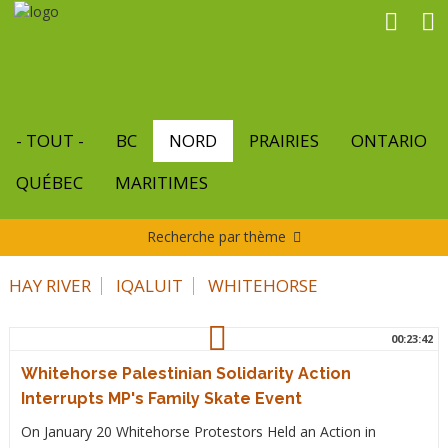
Aller
au
contenu
principal
- TOUT -
BC
NORD
PRAIRIES
ONTARIO
QUÉBEC
MARITIMES
Recherche par thème
HAY RIVER
IQALUIT
WHITEHORSE
00:23:42
Whitehorse Palestinian Solidarity Action
Interrupts MP's Family Skate Event
On January 20 Whitehorse Protestors Held an Action in