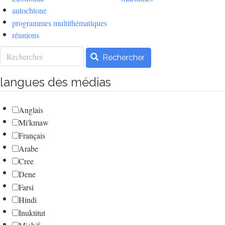
autochtone
programmes multithématiques
réunions
Rechercher
Rechercher
langues des médias
Anglais
Mi'kmaw
Français
Arabe
Cree
Dene
Farsi
Hindi
Inuktitut