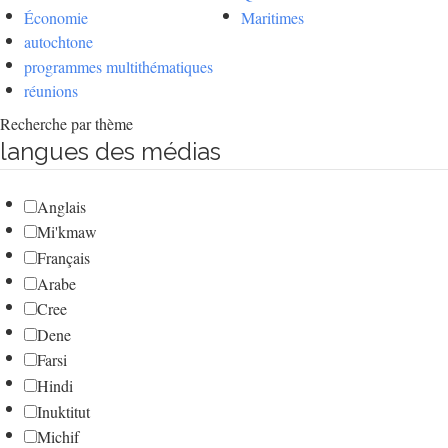
Économie
Maritimes
autochtone
programmes multithématiques
réunions
Recherche par thème
langues des médias
Anglais
Mi'kmaw
Français
Arabe
Cree
Dene
Farsi
Hindi
Inuktitut
Michif