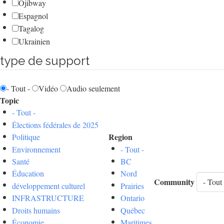
Ojibway
Espagnol
Tagalog
Ukrainien
type de support
- Tout -
Vidéo
Audio seulement
Topic
- Tout -
Élections fédérales de 2025
Region
Politique
Environnement
- Tout -
Santé
BC
Éducation
Nord
Community
développement culturel
Prairies
INFRASTRUCTURE
Ontario
Droits humains
Québec
Économie
Maritimes