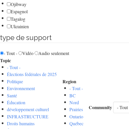
Ojibway
Espagnol
Tagalog
Ukrainien
type de support
- Tout -
Vidéo
Audio seulement
Topic
- Tout -
Élections fédérales de 2025
Region
Politique
Environnement
- Tout -
Santé
BC
Éducation
Nord
Community
développement culturel
Prairies
INFRASTRUCTURE
Ontario
Droits humains
Québec