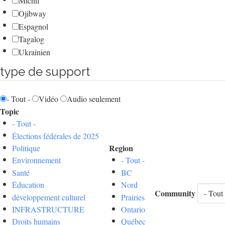
Michif
Ojibway
Espagnol
Tagalog
Ukrainien
type de support
- Tout -
Vidéo
Audio seulement
Topic
- Tout -
Élections fédérales de 2025
Region
Politique
Environnement
- Tout -
Santé
BC
Éducation
Nord
Community
développement culturel
Prairies
INFRASTRUCTURE
Ontario
Droits humains
Québec