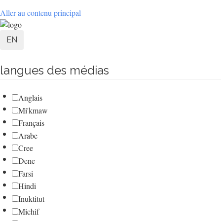
Aller au contenu principal
User
EN
account
langues des médias
menu
Anglais
Mi'kmaw
Français
Arabe
Cree
Dene
Farsi
Hindi
Inuktitut
Michif