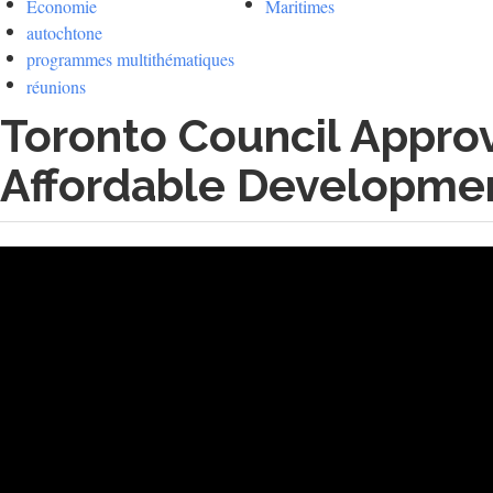
Économie
Maritimes
autochtone
programmes multithématiques
réunions
Toronto Council Appro
Affordable Developme