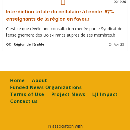
00:19:26
Interdiction totale du cellulaire à l’école: 67%
enseignants de la région en faveur
C'est ce que révèle une consultation menée par le Syndicat de
l’enseignement des Bois-Francs auprès de ses membres.b
QC
- Région de l’Érable
24-Apr-25
Footer
Home
About
Funded News Organizations
Terms of Use
Project News
LJI Impact
Contact us
In association with