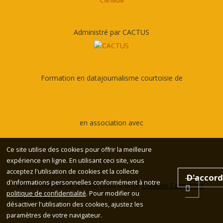
Administré par CACTUS
Formation en datajournalisme courtoisie de
en association avec
Ce site utilise des cookies pour offrir la meilleure
expérience en ligne. En utilisant ceci site, vous
acceptez l'utilisation de cookies et la collecte
D'accord
d'informations personnelles conformément à notre
Le contenu de ce site est sous licence
Creative Commons
politique de confidentialité
. Pour modifier ou
Attribution
désactiver l'utilisation des cookies, ajustez les
paramètres de votre navigateur.